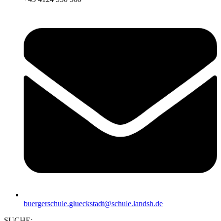
buergerschule.glueckstadt@schule.landsh.de
SUCHE: