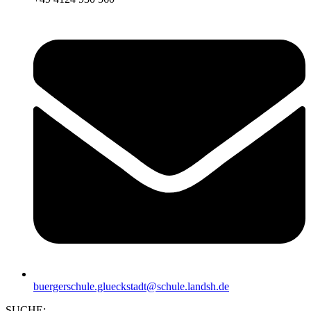
buergerschule.glueckstadt@schule.landsh.de
SUCHE: