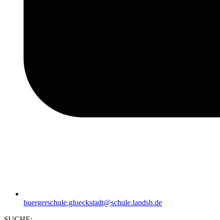
buergerschule.glueckstadt@schule.landsh.de
SUCHE: