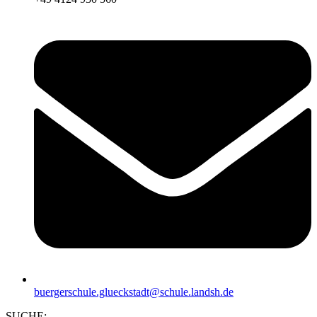
buergerschule.glueckstadt@schule.landsh.de
SUCHE: