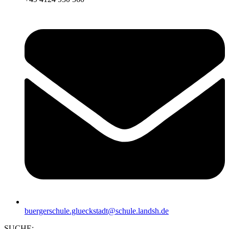
buergerschule.glueckstadt@schule.landsh.de
SUCHE: