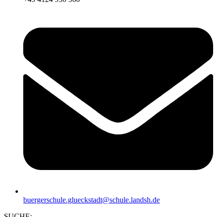
buergerschule.glueckstadt@schule.landsh.de
SUCHE: