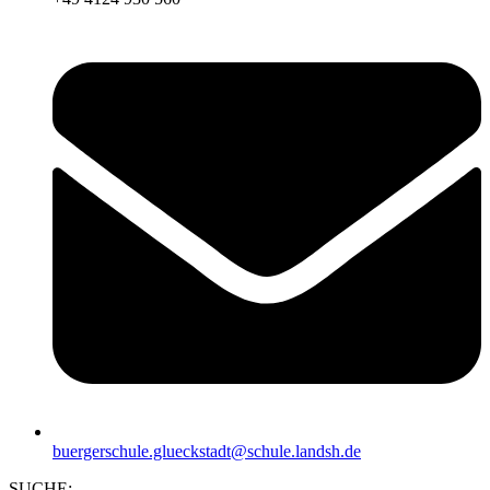
buergerschule.glueckstadt@schule.landsh.de
SUCHE: