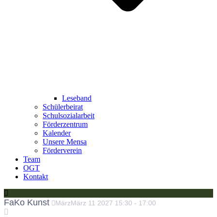
Leseband
Schülerbeirat
Schulsozialarbeit
Förderzentrum
Kalender
Unsere Mensa
Förderverein
Team
OGT
Kontakt
FaKo Kunst
März
März
11
2027
15:30
-
17:00