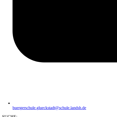
buergerschule.glueckstadt@schule.landsh.de
SUCHE: