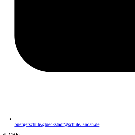
buergerschule.glueckstadt@schule.landsh.de
SUCHE: