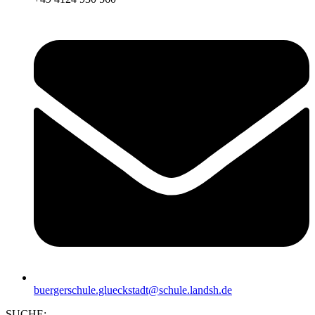
buergerschule.glueckstadt@schule.landsh.de
SUCHE: