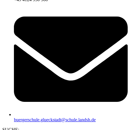
buergerschule.glueckstadt@schule.landsh.de
SUCHE: