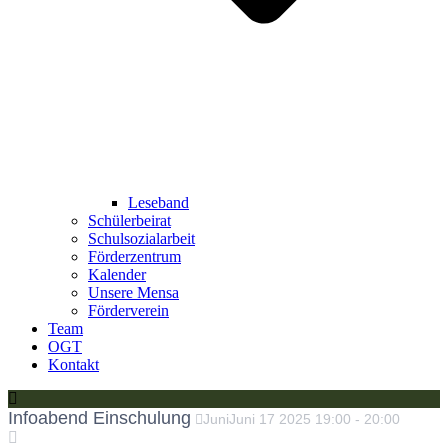
Leseband
Schülerbeirat
Schulsozialarbeit
Förderzentrum
Kalender
Unsere Mensa
Förderverein
Team
OGT
Kontakt
Infoabend Einschulung
Juni
Juni
17
2025
19:00
-
20:00