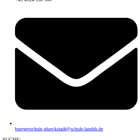
buergerschule.glueckstadt@schule.landsh.de
SUCHE: