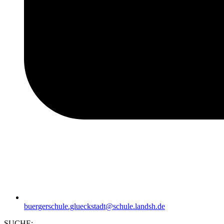
buergerschule.glueckstadt@schule.landsh.de
SUCHE: