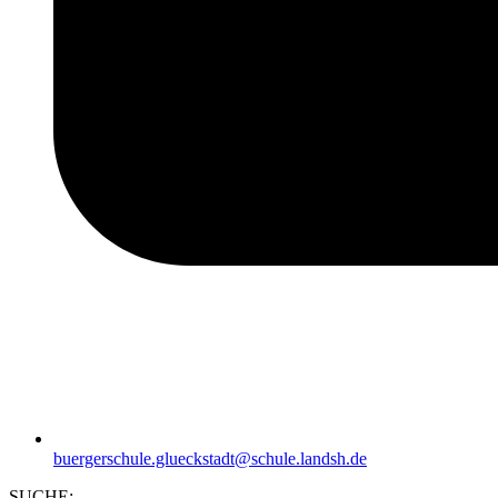
buergerschule.glueckstadt@schule.landsh.de
SUCHE: