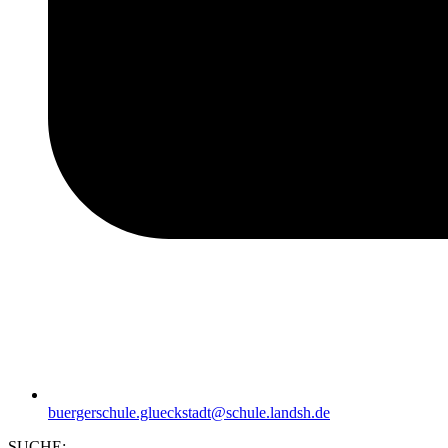
buergerschule.glueckstadt@schule.landsh.de
SUCHE: