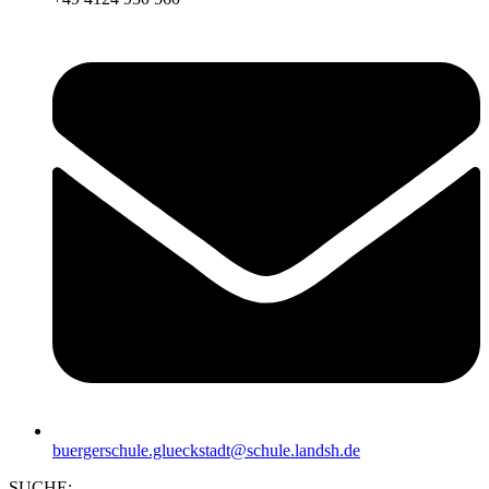
buergerschule.glueckstadt@schule.landsh.de
SUCHE: