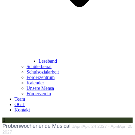
Leseband
Schülerbeirat
Schulsozialarbeit
Förderzentrum
Kalender
Unsere Mensa
Förderverein
Team
OGT
Kontakt
Probenwochenende Musical
April
Apr.
24
2027
-
April
Apr.
25
2027