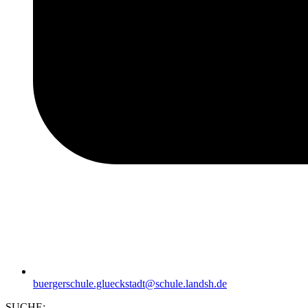
buergerschule.glueckstadt@schule.landsh.de
SUCHE: