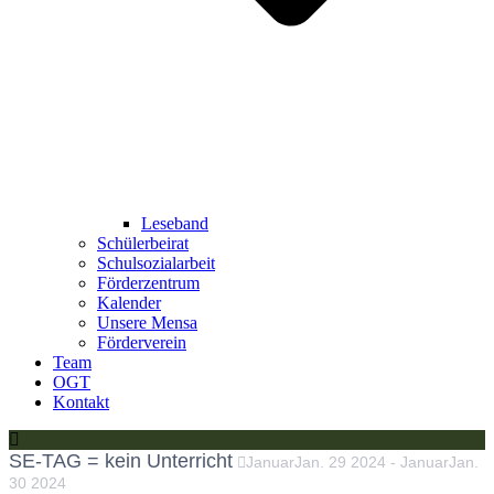
Leseband
Schülerbeirat
Schulsozialarbeit
Förderzentrum
Kalender
Unsere Mensa
Förderverein
Team
OGT
Kontakt
SE-TAG = kein Unterricht
Januar
Jan.
29
2024
-
Januar
Jan.
30
2024