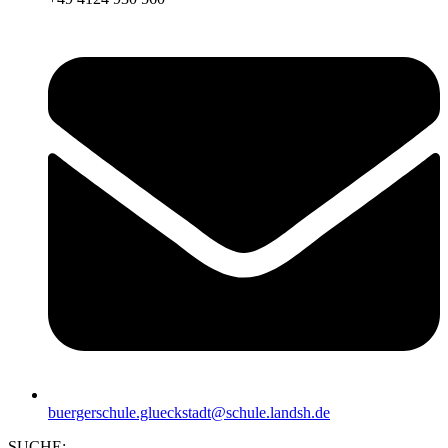
buergerschule.glueckstadt@schule.landsh.de
SUCHE: