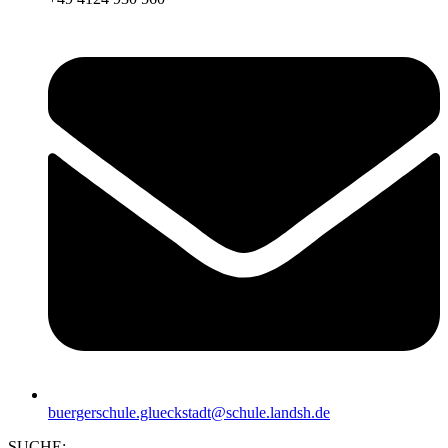
buergerschule.glueckstadt@schule.landsh.de
SUCHE: