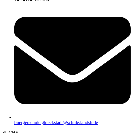
buergerschule.glueckstadt@schule.landsh.de
SUCHE: