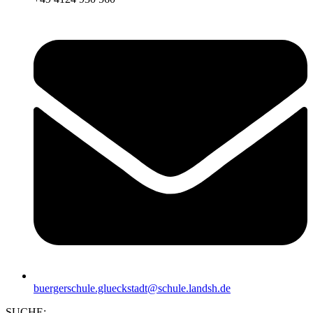
buergerschule.glueckstadt@schule.landsh.de
SUCHE: