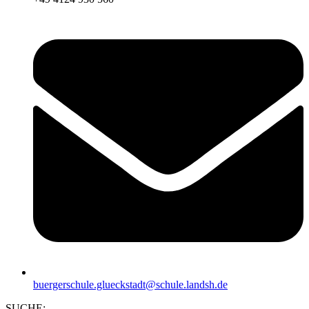
buergerschule.glueckstadt@schule.landsh.de
SUCHE: