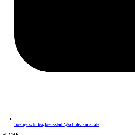
buergerschule.glueckstadt@schule.landsh.de
SUCHE: