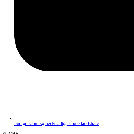
buergerschule.glueckstadt@schule.landsh.de
SUCHE: