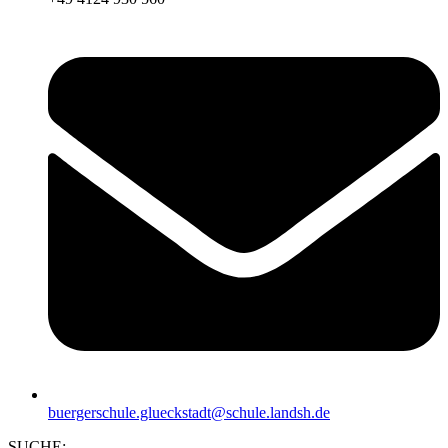
buergerschule.glueckstadt@schule.landsh.de
SUCHE: